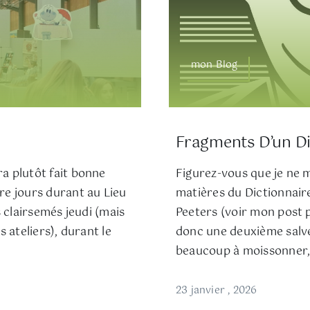
mon Blog
Fragments D’un D
a plutôt fait bonne
Figurez-vous que je ne m
re jours durant au Lieu
matières du Dictionnair
us clairsemés jeudi (mais
Peeters (voir mon post pr
 ateliers), durant le
donc une deuxième salve 
beaucoup à moissonner,
23 janvier , 2026