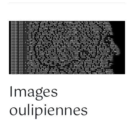
Voir
l'image
agrandie
Images
oulipiennes