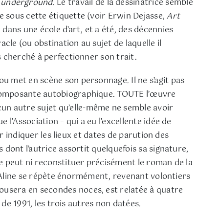
e
underground.
Le travail de la dessinatrice semble
ge sous cette étiquette (voir Erwin Dejasse,
Art
é dans une école d’art, et a été, des décennies
cle (ou obstination au sujet de laquelle il
is cherché à perfectionner son trait.
 ou met en scène son personnage. Il ne s’agit pas
a composante autobiographique. TOUTE l’œuvre
cun autre sujet qu’elle-même ne semble avoir
e l’Association – qui a eu l’excellente idée de
r indiquer les lieux et dates de parution des
dont l’autrice assortit quelquefois sa signature,
ne peut ni reconstituer précisément le roman de la
qu’Aline se répète énormément, revenant volontiers
ousera en secondes noces, est relatée à quatre
 de 1991, les trois autres non datées.