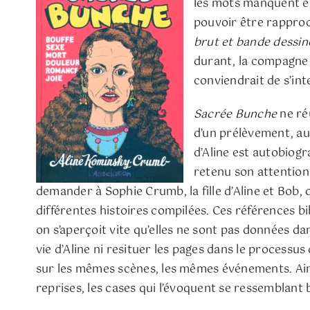
les mots manquent en
pouvoir être rapproch
brut et bande dessin
durant, la compagne d
conviendrait de s’int
Sacrée Bunche
ne ré
d’un prélèvement, au
d’Aline est autobiog
retenu son attention o
demander à Sophie Crumb, la fille d’Aline et Bob, d
différentes histoires compilées. Ces références bi
on s’aperçoit vite qu’elles ne sont pas données d
vie d’Aline ni resituer les pages dans le processu
sur les mêmes scènes, les mêmes événements. Ain
reprises, les cases qui l’évoquent se ressemblant b