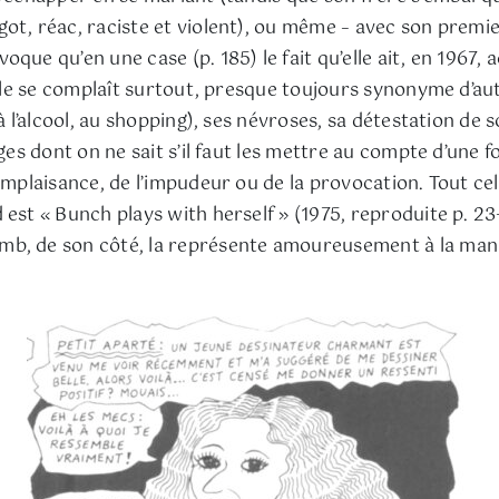
t, réac, raciste et violent), ou même – avec son premier 
que qu’en une case (p. 185) le fait qu’elle ait, en 1967, 
’elle se complaît surtout, presque toujours synonyme d’a
 l’alcool, au shopping), ses névroses, sa détestation de soi
ages dont on ne sait s’il faut les mettre au compte d’un
mplaisance, de l’impudeur ou de la provocation. Tout cela 
st « Bunch plays with herself » (1975, reproduite p. 23-24
mb, de son côté, la représente amoureusement à la mani