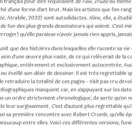
 français pour dire l’équivalent de
raw
,
crude
ou mêm
é d’une forme d’art brut. Mais les artistes que l’on ran
ée
, Atrabile, 2022) sont autodidactes. Aline, elle, a étudi
e l’un des plus grands dessinateurs qui soient. C’est mira
erroger) qu’elle paraisse n’avoir jamais rien appris, jama
unit que des histoires dans lesquelles elle raconte sa vie
 sein d’une œuvre plus vaste, de ce qui relèverait de l
raphique, entièrement et exclusivement autocentrée. Au
u éveillé son désir de dessiner. Il est très regrettable qu
e retraduire la totalité de ces pages – n’ait pas cru devoi
bliographiques manquent car, en s’appuyant sur les dates 
ans un ordre strictement chronologique, de sorte qu’on 
s de leur surgissement. C’est d’autant plus regrettable 
si sa première rencontre avec Robert Crumb, qu’elle ép
eaucoup entre elles. Voici ces différentes versions, l’une