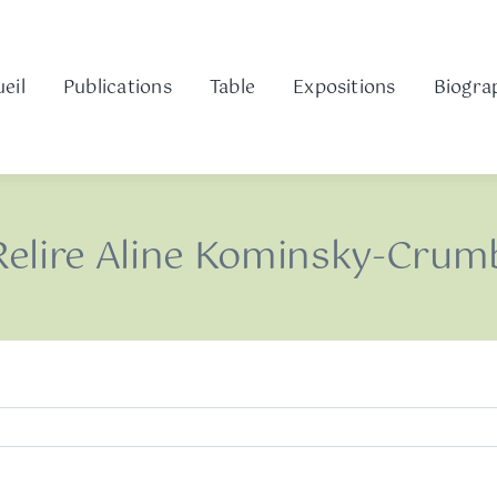
eil
Publications
Table
Expositions
Biogra
Relire Aline Kominsky-Crum