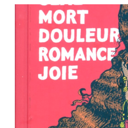
Voir
l'image
agrandie