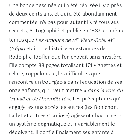
Une bande dessinée qui a été réalisée il y a près
de deux cents ans, et qui a été abondamment
commentée, n’a pas pour autant livré tous ses
secrets. Autographié et publié en 1837, en même
r
r
temps que
Les Amours de M
Vieux-Bois
,
M
Crépin
était une histoire en estampes de
Rodolphe Töpffer que l’on croyait sans mystère.
Elle compte 88 pages totalisant 171 vignettes et
relate, rappelons-le, les difficultés que
rencontre un bourgeois dans l’éducation de ses
onze enfants, qu’il veut mettre «
da
ns l
a vo
ie
du
travail et de l’honnêt
eté
». Les précepteurs qu’il
engage les uns après les autres (les Bonichon,
Fadet et autres Craniose) agissent chacun selon
un système dogmatique et invariablement le
déçoivent. Il confie finalement ses enfants à