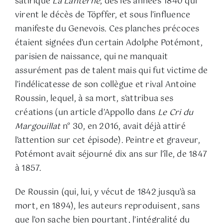
satirique
La Lanterne
, dès les années 1840 qui
virent le décès de Töpffer, et sous l’influence
manifeste du Genevois. Ces planches précoces
étaient signées d’un certain Adolphe Potémont,
parisien de naissance, qui ne manquait
assurément pas de talent mais qui fut victime de
l’indélicatesse de son collègue et rival Antoine
Roussin, lequel, à sa mort, s’attribua ses
créations (un article d’Appollo dans
Le Cri du
Margouillat
n° 30, en 2016, avait déjà attiré
l’attention sur cet épisode). Peintre et graveur,
Potémont avait séjourné dix ans sur l’île, de 1847
à 1857.
De Roussin (qui, lui, y vécut de 1842 jusqu’à sa
mort, en 1894), les auteurs reproduisent, sans
que l’on sache bien pourtant, l’intégralité du