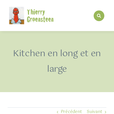
Passer
au
contenu
Kitchen en long et en
large
Précédent
Suivant