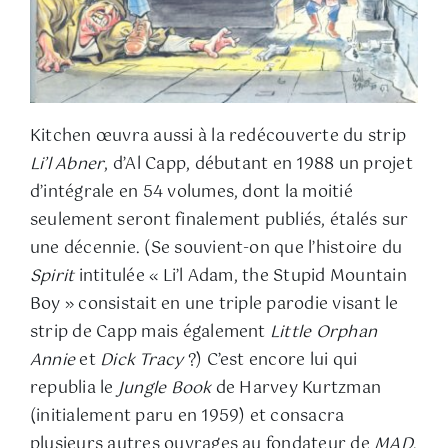
Kitchen œuvra aussi à la redécouverte du strip
Li’l Abner
, d’Al Capp, débutant en 1988 un projet
d’intégrale en 54 volumes, dont la moitié
seulement seront finalement publiés, étalés sur
une décennie. (Se souvient-on que l’histoire du
Spirit
intitulée « Li’l Adam, the Stupid Mountain
Boy » consistait en une triple parodie visant le
strip de Capp mais également
Little Orphan
Annie
et
Dick Tracy
?) C’est encore lui qui
republia le
Jungle Book
de Harvey Kurtzman
(initialement paru en 1959) et consacra
plusieurs autres ouvrages au fondateur de
MAD
.