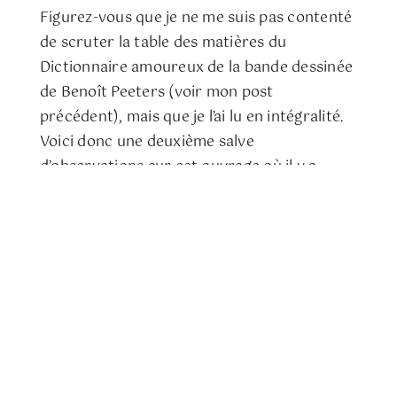
Figurez-vous que je ne me suis pas contenté
de scruter la table des matières du
Dictionnaire amoureux de la bande dessinée
de Benoît Peeters (voir mon post
précédent), mais que je l’ai lu en intégralité.
Voici donc une deuxième salve
d’observations sur cet ouvrage où il y a
beaucoup à moissonner, comme eût dit […]
23 janvier , 2026