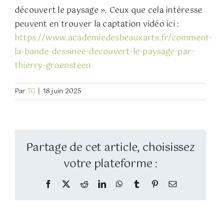
découvert le paysage ». Ceux que cela intéresse
peuvent en trouver la captation vidéo ici :
https://www.academiedesbeauxarts.fr/comment-
la-bande-dessinee-decouvert-le-paysage-par-
thierry-groensteen
Par
TG
|
18 juin 2025
Partage de cet article, choisissez
votre plateforme :
Facebook
Twitter
Reddit
LinkedIn
WhatsApp
Tumblr
Pinterest
Email