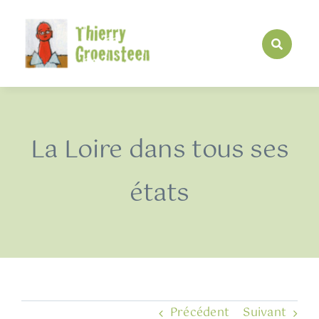
Passer
au
contenu
La Loire dans tous ses
états
Précédent
Suivant