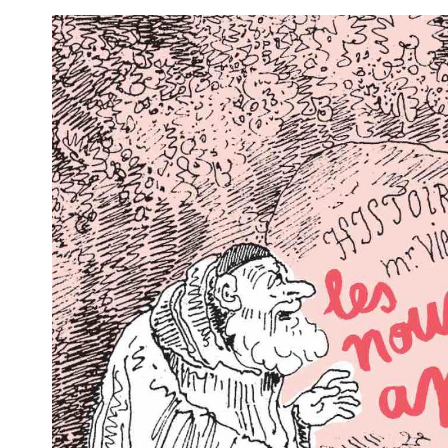
Voir
l'image
agrandie