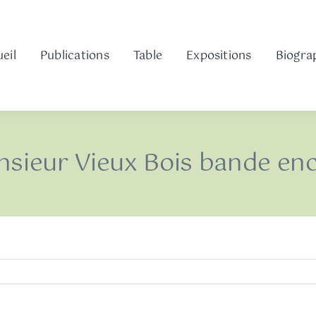
eil
Publications
Table
Expositions
Biogra
sieur Vieux Bois bande en