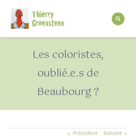
Passer
au
contenu
Les coloristes,
oublié.e.s de
Beaubourg ?
Précédent
Suivant