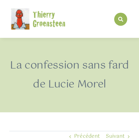
Passer
au
contenu
La confession sans fard
de Lucie Morel
Précédent
Suivant