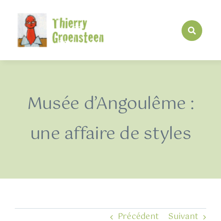
Passer
au
contenu
Musée d’Angoulême :
une affaire de styles
Précédent
Suivant