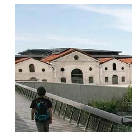
Voir
l'image
agrandie