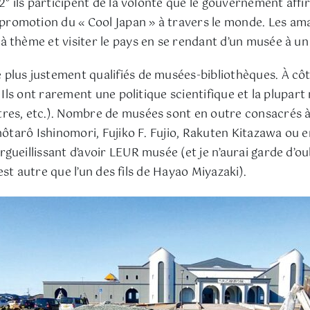
2° ils participent de la volonté que le gouvernement affi
romotion du « Cool Japan » à travers le monde. Les ama
 thème et visiter le pays en se rendant d’un musée à un
plus justement qualifiés de musées-bibliothèques. À côt
. Ils ont rarement une politique scientifique et la plupa
res, etc.). Nombre de musées sont en outre consacrés à d
Shôtarô Ishinomori, Fujiko F. Fujio, Rakuten Kitazawa o
gueillissant d’avoir LEUR musée (et je n’aurai garde d’o
’est autre que l’un des fils de Hayao Miyazaki).