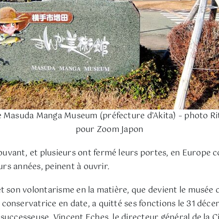
e Masuda Manga Museum (préfecture d’Akita) – photo Ri
pour Zoom Japon
uvant, et plusieurs ont fermé leurs portes, en Europe c
urs années, peinent à ouvrir.
t son volontarisme en la matière, que devient le musée d
conservatrice en date, a quitté ses fonctions le 31 déc
uccesseuse. Vincent Eches, le directeur général de la Cit