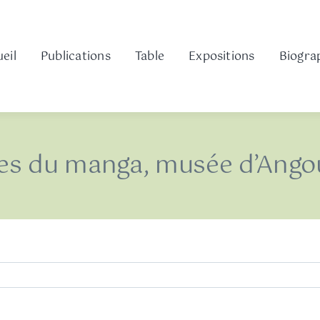
eil
Publications
Table
Expositions
Biogra
es du manga, musée d’Ango