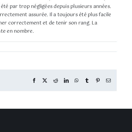
 été par trop négligées depuis plusieurs années.
rectement assurée. Il a toujours été plus facile
er correctement et de tenir son rang. La
ante en nombre.
Facebook
Twitter
Reddit
LinkedIn
WhatsApp
Tumblr
Pinterest
Email