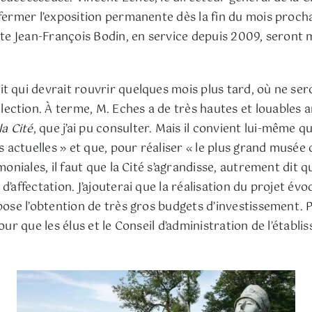
fermer l’exposition permanente dès la fin du mois procha
ecte Jean-François Bodin, en service depuis 2009, seront
t qui devrait rouvrir quelques mois plus tard, où ne se
ction. À terme, M. Eches a de très hautes et louables am
a Cité
, que j’ai pu consulter. Mais il convient lui-même 
es actuelles » et que, pour réaliser « le plus grand musé
oniales, il faut que la Cité s’agrandisse, autrement dit qu
’affectation. J’ajouterai que la réalisation du projet évoq
pose l’obtention de très gros budgets d’investissement. P
pour que les élus et le Conseil d’administration de l’éta