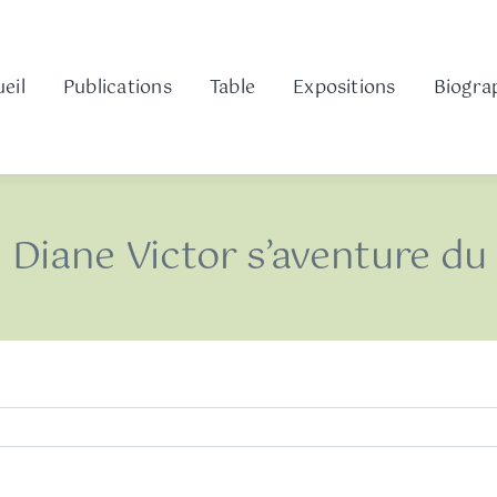
eil
Publications
Table
Expositions
Biogra
e Diane Victor s’aventure du