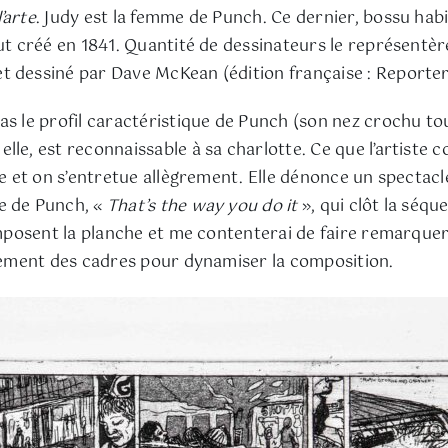
’arte
. Judy est la femme de Punch. Ce dernier, bossu habi
ut créé en 1841. Quantité de dessinateurs le représentèr
et dessiné par Dave McKean (édition française : Reporter
as le profil caractéristique de Punch (son nez crochu to
lle, est reconnaissable à sa charlotte. Ce que l’artiste 
e et on s’entretue allègrement. Elle dénonce un spectacle 
e de Punch, «
That’s the way you do it
», qui clôt la séq
mposent la planche et me contenterai de faire remarquer la
ssement des cadres pour dynamiser la composition.