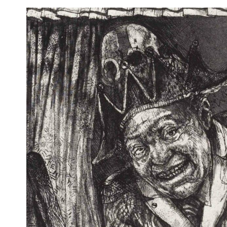
Voir
l'image
agrandie