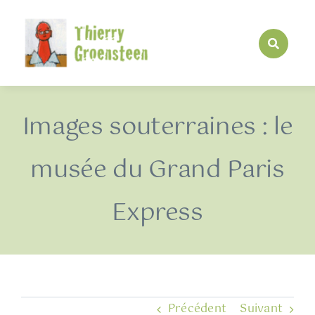
Passer
au
contenu
Images souterraines : le
musée du Grand Paris
Express
Précédent
Suivant