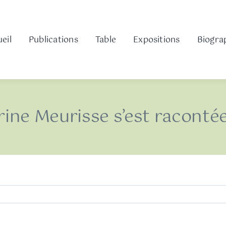
eil
Publications
Table
Expositions
Biogra
ine Meurisse s’est raconté