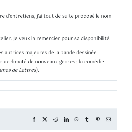
e d’entretiens, j’ai tout de suite proposé le nom
lier. Je veux la remercier pour sa disponibilité.
des autrices majeures de la bande dessinée
oir acclimaté de nouveaux genres : la comédie
mes de Lettres
).
Facebook
Twitter
Reddit
LinkedIn
WhatsApp
Tumblr
Pinterest
Email