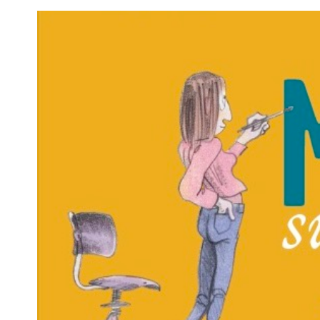
Voir
l'image
agrandie