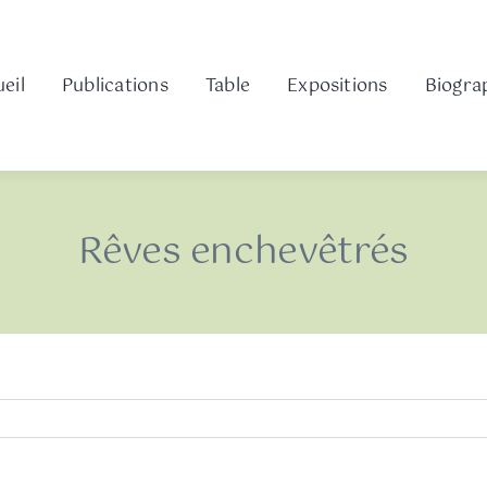
eil
Publications
Table
Expositions
Biogra
Rêves enchevêtrés