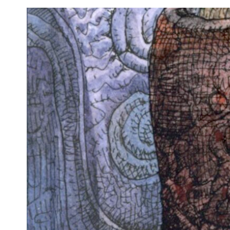
Voir
l'image
agrandie