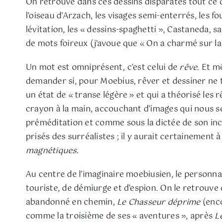
On retrouve dans ces dessins disparates tout ce
l’oiseau d’Arzach, les visages semi-enterrés, les fo
lévitation, les « dessins-spaghetti », Castaneda, s
de mots foireux (j’avoue que « On a charmé sur la n
Un mot est omniprésent, c’est celui de
rêve
. Et m
demander si, pour Moebius, rêver et dessiner ne 
un état de « transe légère » et qui a théorisé le
crayon à la main, accouchant d’images qui nous se
préméditation et comme sous la dictée de son inco
prisés des surréalistes ; il y aurait certainement 
magnétiques
.
Au centre de l’imaginaire moebiusien, le personna
touriste, de démiurge et d’espion. On le retrouve 
abandonné en chemin,
Le Chasseur déprime
(enc
comme la troisième de ses « aventures », après
L