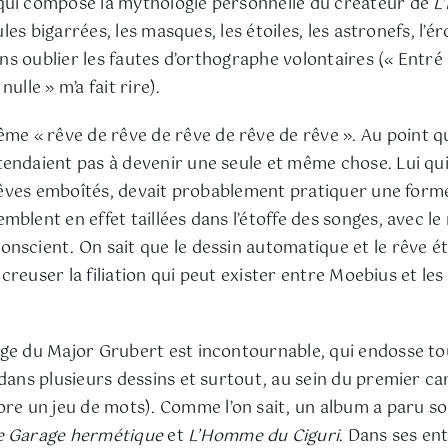
 qui compose la mythologie personnelle du créateur de
L
ules bigarrées, les masques, les étoiles, les astronefs, l’é
ans oublier les fautes d’orthographe volontaires (« Entré d
ulle » m’a fait rire).
ême « rêve de rêve de rêve de rêve de rêve ». Au point qu
tendaient pas à devenir une seule et même chose. Lui qui
s rêves emboîtés, devait probablement pratiquer une forme
mblent en effet taillées dans l’étoffe des songes, avec 
nscient. On sait que le dessin automatique et le rêve ét
à creuser la filiation qui peut exister entre Moebius et le
ge du Major Grubert est incontournable, qui endosse tour
dans plusieurs dessins et surtout, au sein du premier car
ore un jeu de mots). Comme l’on sait, un album a paru s
e Garage hermétique
et
L’Homme du Ciguri
. Dans ses en