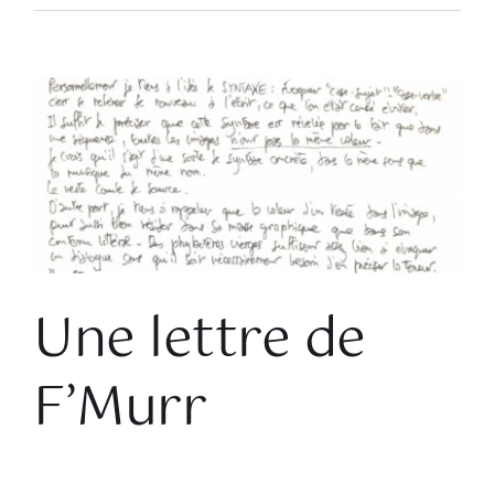
Voir
l'image
agrandie
Une lettre de
F’Murr