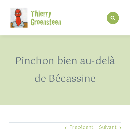
Passer
au
contenu
Pinchon bien au-delà
de Bécassine
Précédent
Suivant