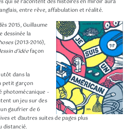
s qui se racontent des histoires en miroir aura
anglais, entre rêve, affabulation et réalité.
dès 2015, Guillaume
e dessinée la
choses
(2013-2016),
essin d’idée
façon
lutôt dans la
n petit garçon
édé photomécanique –
utent un jeu sur des
 un gaufrier de 6
ives et d’autres suites de pages plus
 distancié.