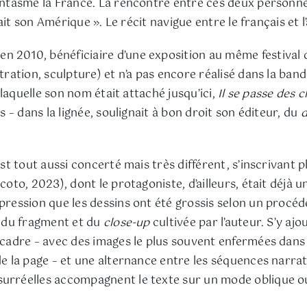
fantasme la France. La rencontre entre ces deux personne
vait son Amérique ». Le récit navigue entre le français et l’
n 2010, bénéficiaire d’une exposition au même festival 
tration, sculpture) et n’a pas encore réalisé dans la band
à laquelle son nom était attaché jusqu’ici,
Il se passe des 
s – dans la lignée, soulignait à bon droit son éditeur, du
d
 est tout aussi concerté mais très différent, s’inscrivant p
coto, 2023), dont le protagoniste, d’ailleurs, était déjà u
impression que les dessins ont été grossis selon un proc
ue du fragment et du
close-up
cultivée par l’auteur. S’y ajo
e cadre – avec des images le plus souvent enfermées dans
de la page – et une alternance entre les séquences narrat
surréelles accompagnent le texte sur un mode oblique ou