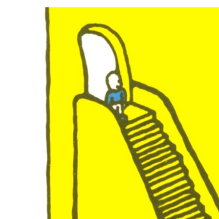
Voir
l'image
agrandie