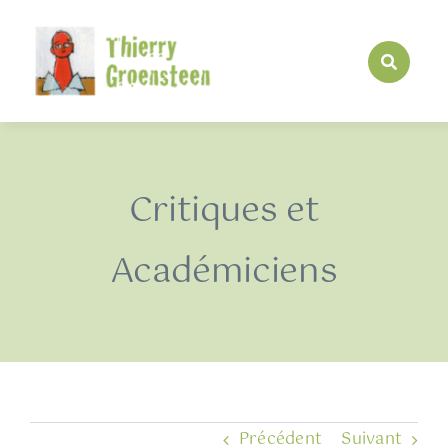
Passer
au
contenu
Critiques et
Académiciens
Précédent
Suivant