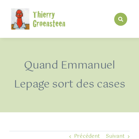
Passer
au
contenu
Quand Emmanuel
Lepage sort des cases
Précédent
Suivant