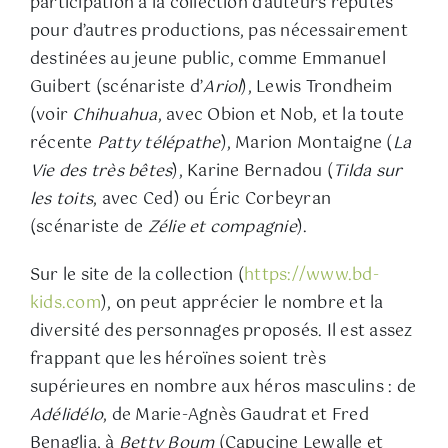
participation à la collection d’auteurs réputés
pour d’autres productions, pas nécessairement
destinées au jeune public, comme Emmanuel
Guibert (scénariste d’
Ariol
), Lewis Trondheim
(voir
Chihuahua
, avec Obion et Nob, et la toute
récente
Patty télépathe
), Marion Montaigne (
La
Vie des très bêtes
), Karine Bernadou (
Tilda sur
les toits
, avec Ced) ou Éric Corbeyran
(scénariste de
Zélie et compagnie
).
Sur le site de la collection (
https://www.bd-
kids.com
), on peut apprécier le nombre et la
diversité des personnages proposés. Il est assez
frappant que les héroïnes soient très
supérieures en nombre aux héros masculins : de
Adélidélo
, de Marie-Agnès Gaudrat et Fred
Benaglia, à
Betty Boum
(Capucine Lewalle et