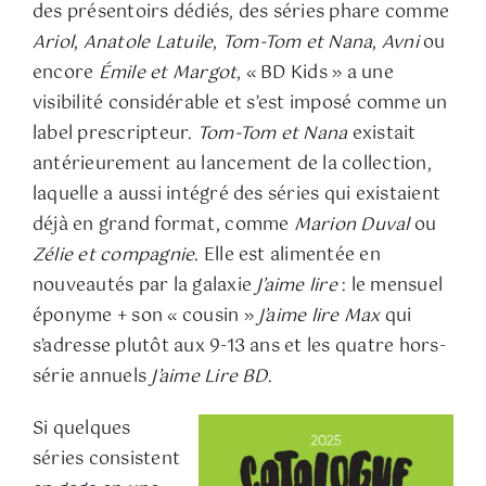
des présentoirs dédiés, des séries phare comme
Ariol
,
Anatole Latuile
,
Tom-Tom et Nana
,
Avni
ou
encore
Émile et Margot
, « BD Kids » a une
visibilité considérable et s’est imposé comme un
label prescripteur.
Tom-Tom et Nana
existait
antérieurement au lancement de la collection,
laquelle a aussi intégré des séries qui existaient
déjà en grand format, comme
Marion Duval
ou
Zélie et compagnie
. Elle est alimentée en
nouveautés par la galaxie
J’aime lire
: le mensuel
éponyme + son « cousin »
J’aime lire Max
qui
s’adresse plutôt aux 9-13 ans et les quatre hors-
série annuels
J’aime Lire BD
.
Si quelques
séries consistent