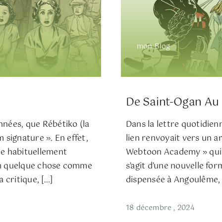
mon Blog
De Saint-Ogan Au
nées, que Rébétiko (la
Dans la lettre quotidie
 signature ». En effet,
lien renvoyait vers un ar
ne habituellement
Webtoon Academy » qui a
lbum quelque chose comme
s’agit d’une nouvelle fo
 critique, […]
dispensée à Angoulême, u
18 décembre , 2024