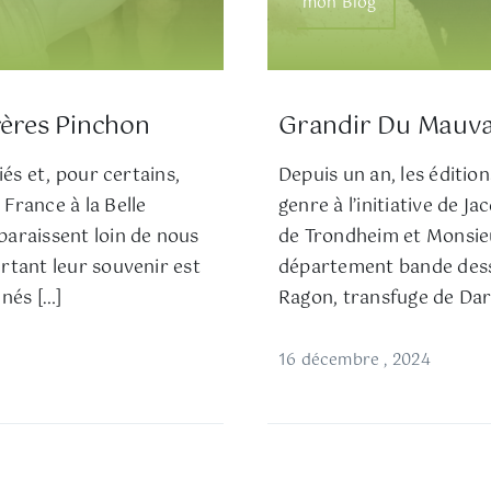
mon Blog
rères Pinchon
Grandir Du Mauvai
iés et, pour certains,
Depuis un an, les édition
France à la Belle
genre à l’initiative de
paraissent loin de nous
de Trondheim et Monsieu
rtant leur souvenir est
département bande dessi
 nés […]
Ragon, transfuge de Darg
16 décembre , 2024