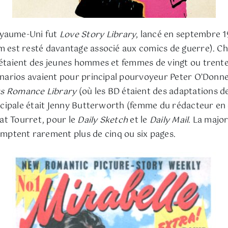
Royaume-Uni fut
Love Story Library
, lancé en septembre 
om est resté davantage associé aux comics de guerre). 
s étaient des jeunes hommes et femmes de vingt ou trente
énarios avaient pour principal pourvoyeur Peter O’Donnel
s Romance Library
(où les BD étaient des adaptations d
incipale était Jenny Butterworth (femme du rédacteur en che
 Pat Tourret, pour le
Daily Sketch
et le
Daily Mail
. La majo
comptent rarement plus de cinq ou six pages.