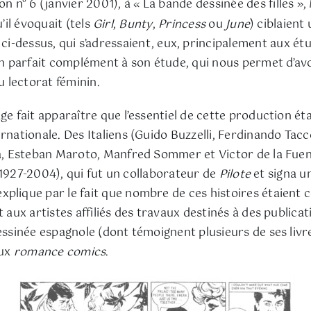
n n° 6 (janvier 2001), à « La bande dessinée des filles »,
u’il évoquait (tels
Girl
,
Bunty
,
Princess
ou
June
) ciblaient 
i-dessus, qui s’adressaient, eux, principalement aux étu
 parfait complément à son étude, qui nous permet d’avo
 lectorat féminin.
ge fait apparaître que l’essentiel de cette production ét
rnationale. Des Italiens (Guido Buzzelli, Ferdinando Tac
sa, Esteban Maroto, Manfred Sommer et Victor de la Fuen
n (1927-2004), qui fut un collaborateur de
Pilote
et signa u
xplique par le fait que nombre de ces histoires étaient
 aux artistes affiliés des travaux destinés à des publica
 dessinée espagnole (dont témoignent plusieurs de ses l
aux
romance comics
.