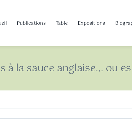
eil
Publications
Table
Expositions
Biogra
 à la sauce anglaise… ou es