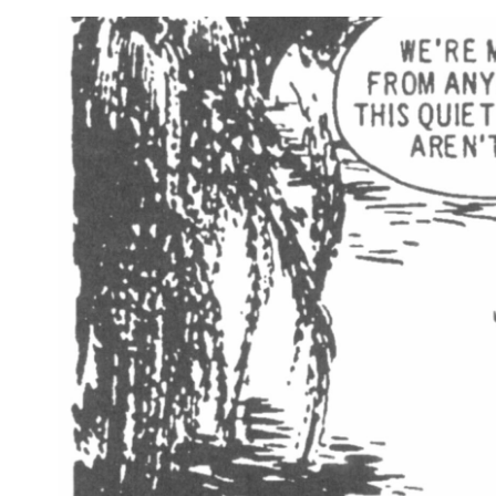
Voir
l'image
agrandie