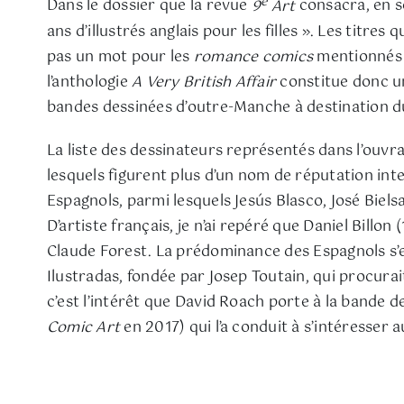
e
Dans le dossier que la revue
9
Art
consacra, en so
ans d’illustrés anglais pour les filles ». Les titres q
pas un mot pour les
romance comics
mentionnés c
l’anthologie
A Very British Affair
constitue donc un
bandes dessinées d’outre-Manche à destination du
La liste des dessinateurs représentés dans l’ouvra
lesquels figurent plus d’un nom de réputation inte
Espagnols, parmi lesquels Jesús Blasco, José Biel
D’artiste français, je n’ai repéré que Daniel Billo
Claude Forest. La prédominance des Espagnols s’e
Ilustradas, fondée par Josep Toutain, qui procurait
c’est l’intérêt que David Roach porte à la bande
Comic Art
en 2017) qui l’a conduit à s’intéresser 